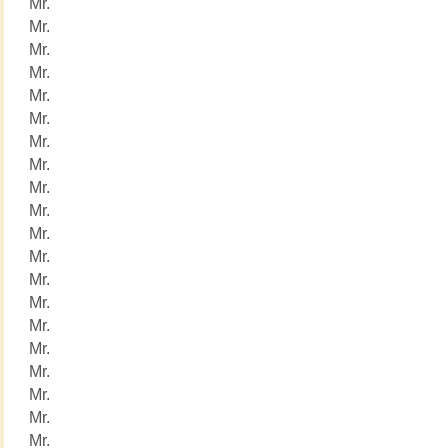
Mr.
Mr.
Mr.
Mr.
Mr.
Mr.
Mr.
Mr.
Mr.
Mr.
Mr.
Mr.
Mr.
Mr.
Mr.
Mr.
Mr.
Mr.
Mr.
Mr.