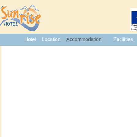
Hotel
Location
Accommodation
Facilities