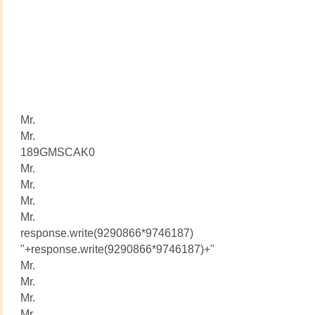
Mr.
Mr.
189GMSCAK0
Mr.
Mr.
Mr.
Mr.
response.write(9290866*9746187)
"+response.write(9290866*9746187)+"
Mr.
Mr.
Mr.
Mr.