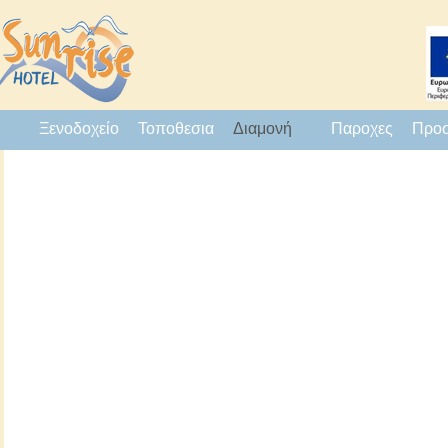
Ξενοδοχείο
Τοποθεσια
Διαμονή
Παροχες
Προ