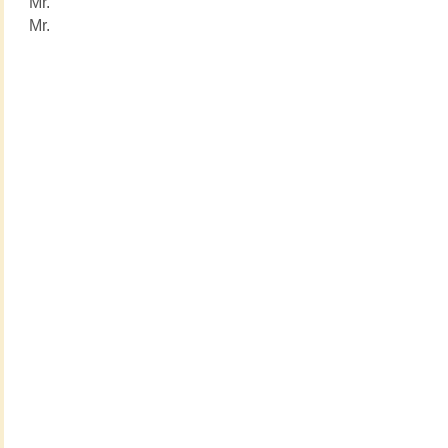
Mr.
Mr.