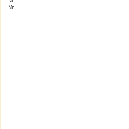
Mr.
Mr.