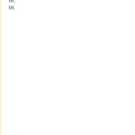
Mr.
Mr.