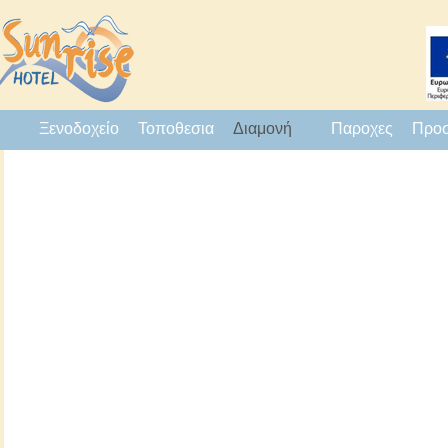
Ξενοδοχείο
Τοποθεσια
Διαμονή
Παροχες
Προ