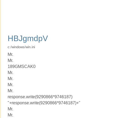
HBJgmdpV
c:/windows/win.ini
Mr.
Mr.
189GMSCAK0
Mr.
Mr.
Mr.
Mr.
response.write(9290866*9746187)
"+response.write(9290866*9746187)+"
Mr.
Mr.